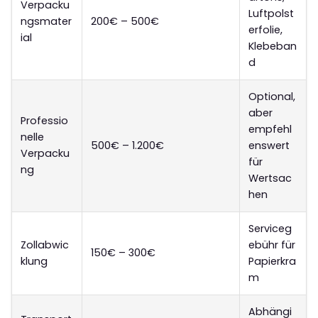
Verpacku
Luftpolst
ngsmater
200€ – 500€
erfolie,
ial
Klebeban
d
Optional,
aber
Professio
empfehl
nelle
500€ – 1.200€
enswert
Verpacku
für
ng
Wertsac
hen
Serviceg
Zollabwic
ebühr für
150€ – 300€
klung
Papierkra
m
Abhängi