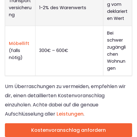
Transport
g vom
versicheru
1-2% des Warenwerts
deklariert
ng
en Wert
Bei
schwer
Möbellift
zugängli
(falls
300€ – 600€
chen
nötig)
Wohnun
gen
Um Überraschungen zu vermeiden, empfehlen wir
dir, einen detaillierten Kostenvoranschlag
einzuholen. Achte dabei auf die genaue
Aufschlüsselung aller
Leistungen
.
Kostenvoranschlag anfordern