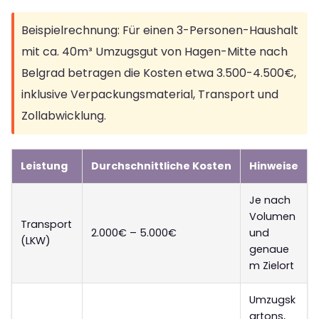
Beispielrechnung: Für einen 3-Personen-Haushalt
mit ca. 40m³ Umzugsgut von Hagen-Mitte nach
Belgrad betragen die Kosten etwa 3.500-4.500€,
inklusive Verpackungsmaterial, Transport und
Zollabwicklung.
Leistung
Durchschnittliche Kosten
Hinweise
Je nach
Volumen
Transport
2.000€ – 5.000€
und
(LKW)
genaue
m Zielort
Umzugsk
artons,