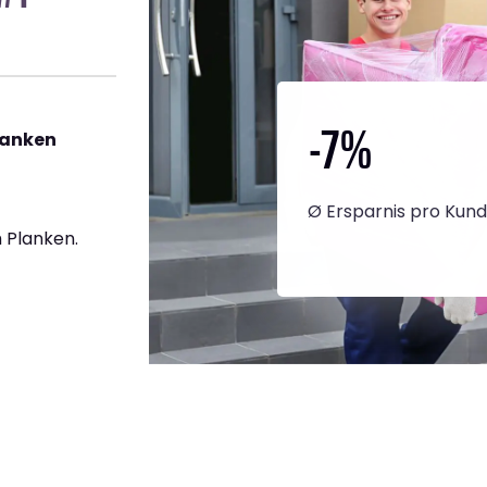
-7
%
lanken
Ø Ersparnis pro Kun
 Planken.