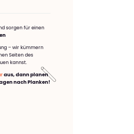
nd sorgen für einen
ken
rung – wir kümmern
önen Seiten des
uen kannst.
ar
aus, dann planen
agen nach Planken!