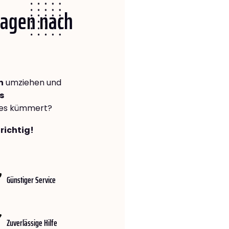
 Hagen nach
n
umziehen und
s
lles kümmert?
richtig!
Günstiger Service
Zuverlässige Hilfe