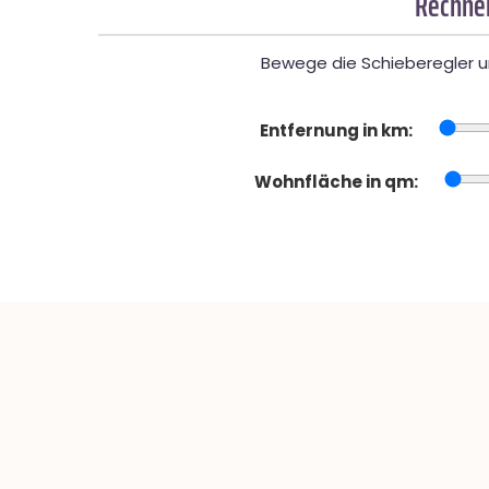
Rechner
Bewege die Schieberegler un
Entfernung in km:
Wohnfläche in qm: