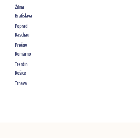
Žilina
Bratislava
Poprad
Kaschau
Prešov
Komárno
Trenčín
Košice
Trnava