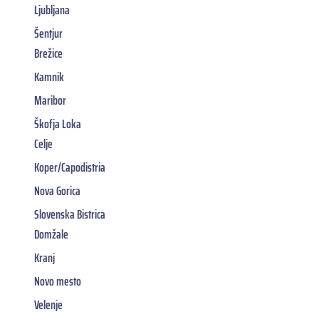
Ljubljana
Šentjur
Brežice
Kamnik
Maribor
Škofja Loka
Celje
Koper/Capodistria
Nova Gorica
Slovenska Bistrica
Domžale
Kranj
Novo mesto
Velenje