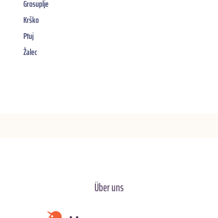
Grosuplje
Krško
Ptuj
Žalec
Über uns