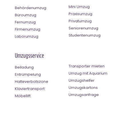
Mini Umzug
Behördenumzug
Praxisumzug
Büroumzug
Privatumzug
Fernumzug
Seniorenumzug
Firmenumzug
Studentenumzug
Laborumzug
Umzugsservice
Transporter mieten
Beiladung
Umzug mit Aquarium
Entrümpelung
Umzugshelfer
Halteverbotszone
Umzugskartons
Klaviertransport
Umzugsanfrage
Möbellift