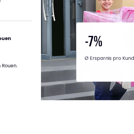
-7
%
ouen
Ø Ersparnis pro Kun
 Rouen.