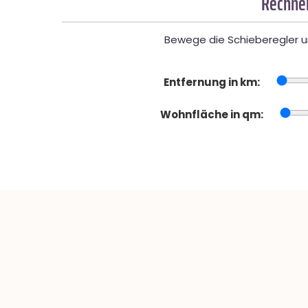
Rechner
Bewege die Schieberegler un
Entfernung in km:
Wohnfläche in qm: