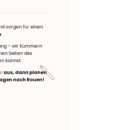
nd sorgen für einen
n
rung – wir kümmern
önen Seiten des
n kannst.
ar
aus, dann planen
agen nach Rouen!