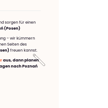
nd sorgen für einen
ań (Posen)
rung – wir kümmern
önen Seiten des
sen)
freuen kannst.
ar
aus, dann planen
Hagen nach Poznań