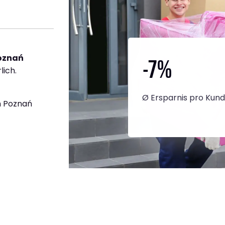
-7
%
oznań
lich.
Ø Ersparnis pro Kun
h Poznań