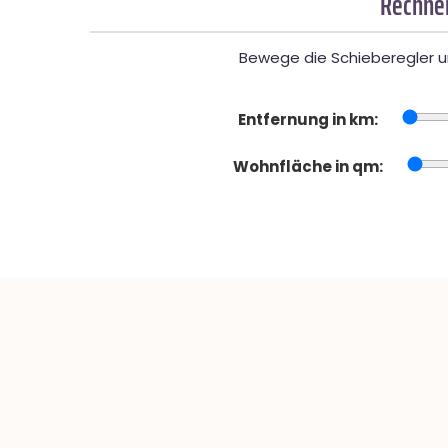
Rechner
Bewege die Schieberegler un
Entfernung in km:
Wohnfläche in qm: