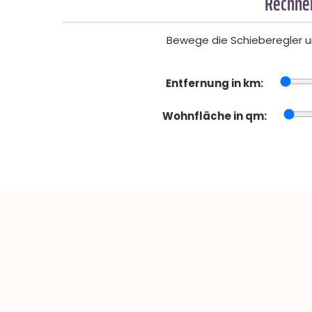
Rechner
Bewege die Schieberegler un
Entfernung in km:
Wohnfläche in qm: