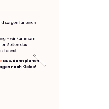
nd sorgen für einen
e
rung – wir kümmern
önen Seiten des
n kannst.
ar
aus, dann planen
gen nach Kielce!