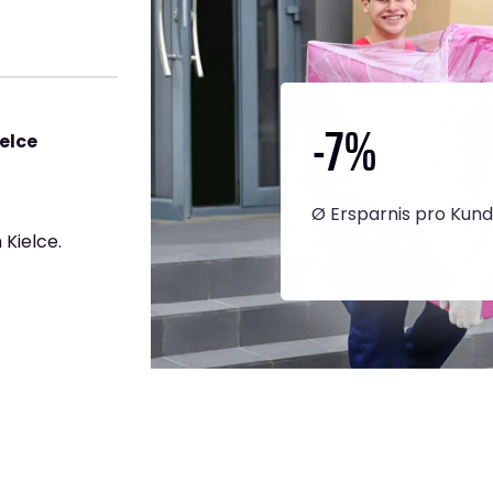
-7
%
elce
Ø Ersparnis pro Kun
Kielce.