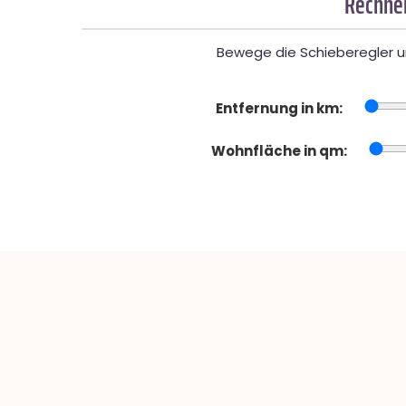
Rechner
Bewege die Schieberegler un
Entfernung in km:
Wohnfläche in qm: