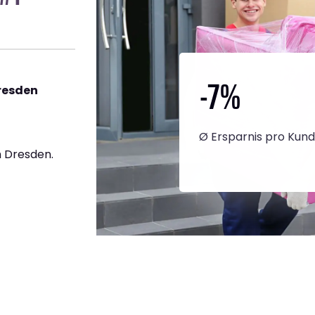
-7
%
resden
Ø Ersparnis pro Kun
 Dresden.