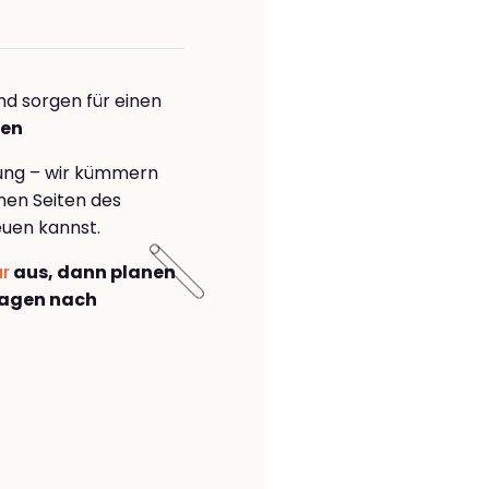
nd sorgen für einen
den
rung – wir kümmern
önen Seiten des
euen kannst.
ar
aus, dann planen
Hagen nach