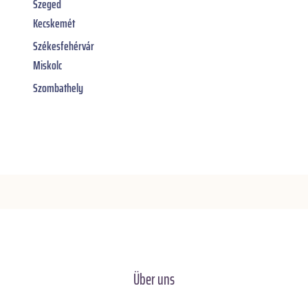
Szeged
Kecskemét
Székesfehérvár
Miskolc
Szombathely
Über uns