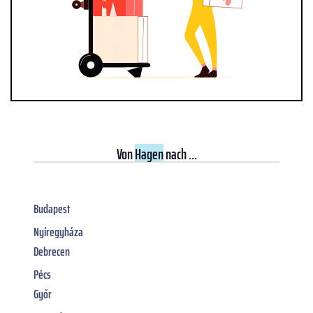
Von
Hagen
nach ...
Budapest
Nyíregyháza
Debrecen
Pécs
Győr