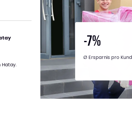
-7
%
atay
Ø Ersparnis pro Kun
 Hatay.