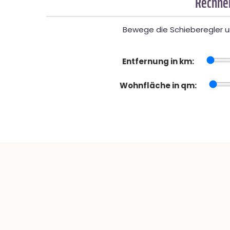
Rechner
Bewege die Schieberegler un
Entfernung in km:
Wohnfläche in qm: