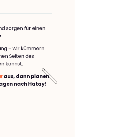
nd sorgen für einen
y
rung – wir kümmern
önen Seiten des
n kannst.
ar
aus, dann planen
agen nach Hatay!