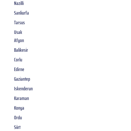
Nazilli
Sanliurfa
Tarsus
Usak
Afyon
Balikesir
Corlu
Edirne
Gaziantep
Iskenderun
Karaman
Konya
Ordu
Siirt