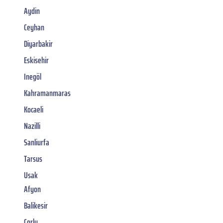
Aydin
Ceyhan
Diyarbakir
Eskisehir
Inegöl
Kahramanmaras
Kocaeli
Nazilli
Sanliurfa
Tarsus
Usak
Afyon
Balikesir
Corlu