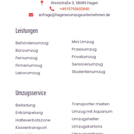
Weststraße 3, 58089 Hagen
+4915792632840
anfrage@hagenerumzugsunternehmen.de
Leistungen
Mini Umzug
Behördenumzug
Praxisumzug
Büroumzug
Privatumzug
Fernumzug
Seniorenumzug
Firmenumzug
Studentenumzug
Laborumzug
Umzugsservice
Transporter mieten
Beiladung
Umzug mit Aquarium
Entrümpelung
Umzugshelfer
Halteverbotszone
Umzugskartons
Klaviertransport
Umzugsanfrage