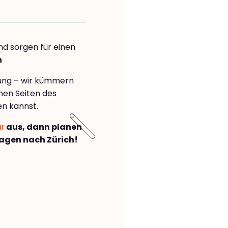
nd sorgen für einen
h
rung – wir kümmern
önen Seiten des
n kannst.
ar
aus, dann planen
agen nach Zürich!