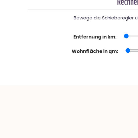
Rechner
Bewege die Schieberegler un
Entfernung in km:
Wohnfläche in qm: