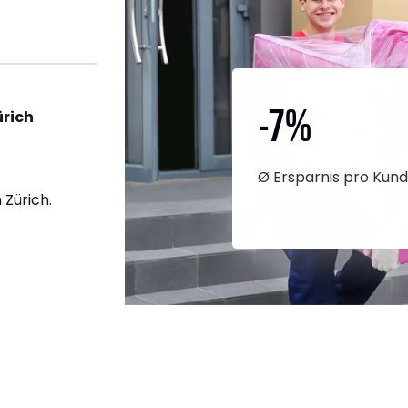
-7
%
rich
Ø Ersparnis pro Kun
Zürich.