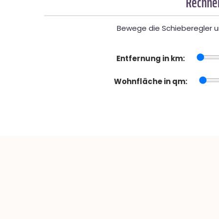
Rechner
Bewege die Schieberegler un
Entfernung in km:
Wohnfläche in qm: