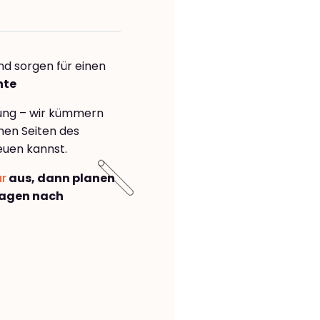
nd sorgen für einen
nte
rung – wir kümmern
önen Seiten des
euen kannst.
ar
aus, dann planen
Hagen nach