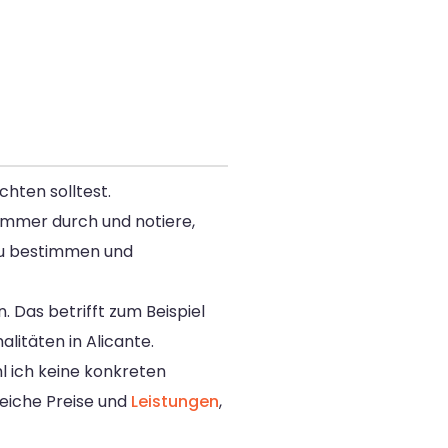
chten solltest.
 Zimmer durch und notiere,
zu bestimmen und
 Das betrifft zum Beispiel
litäten in Alicante.
l ich keine konkreten
leiche Preise und
Leistungen
,