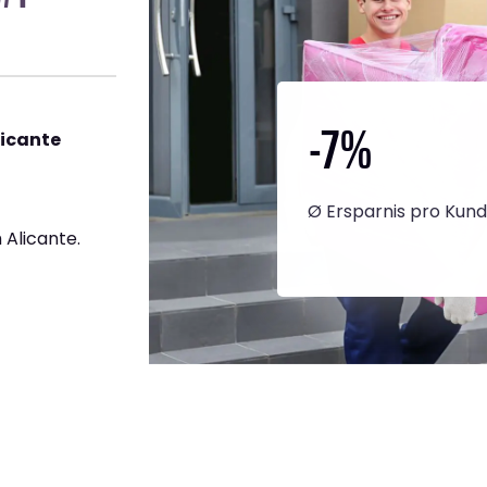
-7
%
licante
Ø Ersparnis pro Kun
Alicante.