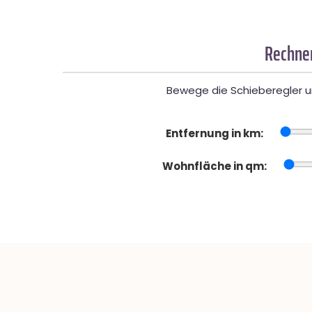
Rechner
Bewege die Schieberegler un
Entfernung in km:
Wohnfläche in qm: