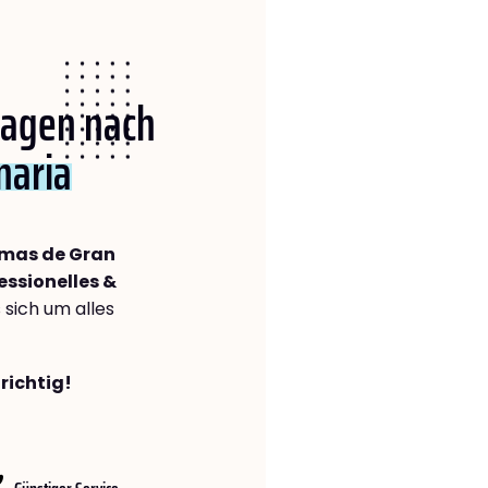
 Hagen nach
naria
lmas de Gran
essionelles &
s sich um alles
richtig!