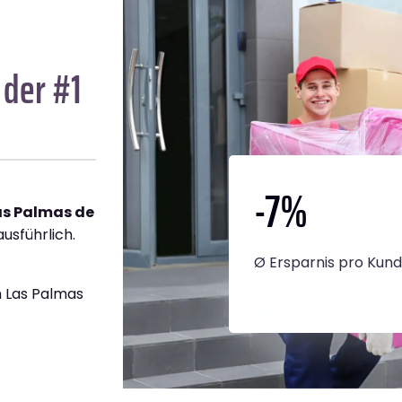
 der #1
-7
%
as Palmas de
ausführlich.
Ø Ersparnis pro Kun
 Las Palmas