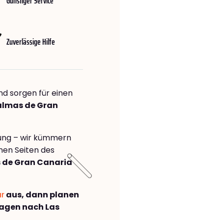
Günstiger Service
Zuverlässige Hilfe
nd sorgen für einen
Palmas de Gran
rung – wir kümmern
önen Seiten des
 de Gran Canaria
ar
aus, dann planen
agen nach Las