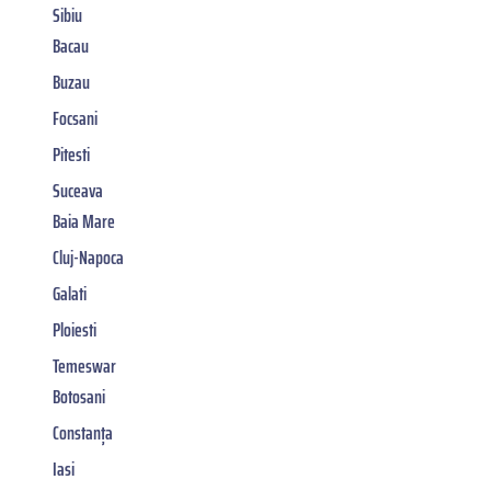
Sibiu
Bacau
Buzau
Focsani
Pitesti
Suceava
Baia Mare
Cluj-Napoca
Galati
Ploiesti
Temeswar
Botosani
Constanța
Iasi