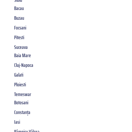
Bacau
Buzau
Focsani
Pitesti
Suceava
Baia Mare
Cluj-Napoca
Galati
Ploiesti
Temeswar
Botosani
Constanța
Iasi
Râmnicu Vâlcea