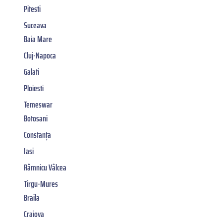
Pitesti
Suceava
Baia Mare
Cluj-Napoca
Galati
Ploiesti
Temeswar
Botosani
Constanța
Iasi
Râmnicu Vâlcea
Tirgu-Mures
Braila
Craiova