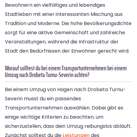
Bewohnern ein vielfältiges und lebendiges
Stadtleben mit einer interessanten Mischung aus
Tradition und Moderne. Die hohe Bevölkerungsdichte
sorgt für eine aktive Gemeinschaft und zahlreiche
Veranstaltungen, während die Infrastruktur der
Stadt den Bedürfnissen der Einwohner gerecht wird.
Worauf solltest du bei einem Transportunternehmen bei einem
Umzug nach Drobeta Turnu-Severin achten?
Bei einem Umzug von Hagen nach Drobeta Turnu-
Severin musst du ein passendes
Transportunternehmen auswählen. Dabei gibt es
einige wichtige Kriterien zu beachten, um
sicherzustellen, dass dein Umzug reibungslos abläuft.
Zunächst solltest du die
Leistungen
des