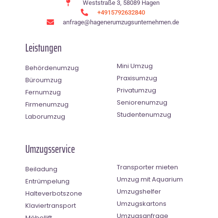
Weststraße 3, 58089 Hagen
+4915792632840
anfrage@hagenerumzugsunternehmen.de
Leistungen
Mini Umzug
Behördenumzug
Praxisumzug
Büroumzug
Privatumzug
Fernumzug
Seniorenumzug
Firmenumzug
Studentenumzug
Laborumzug
Umzugsservice
Transporter mieten
Beiladung
Umzug mit Aquarium
Entrümpelung
Umzugshelfer
Halteverbotszone
Umzugskartons
Klaviertransport
Umzugsanfrage
Möbellift