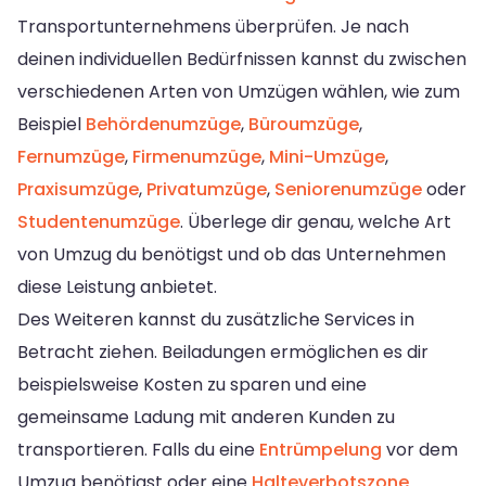
Transportunternehmens überprüfen. Je nach
deinen individuellen Bedürfnissen kannst du zwischen
verschiedenen Arten von Umzügen wählen, wie zum
Beispiel
Behördenumzüge
,
Büroumzüge
,
Fernumzüge
,
Firmenumzüge
,
Mini-Umzüge
,
Praxisumzüge
,
Privatumzüge
,
Seniorenumzüge
oder
Studentenumzüge
. Überlege dir genau, welche Art
von Umzug du benötigst und ob das Unternehmen
diese Leistung anbietet.
Des Weiteren kannst du zusätzliche Services in
Betracht ziehen. Beiladungen ermöglichen es dir
beispielsweise Kosten zu sparen und eine
gemeinsame Ladung mit anderen Kunden zu
transportieren. Falls du eine
Entrümpelung
vor dem
Umzug benötigst oder eine
Halteverbotszone