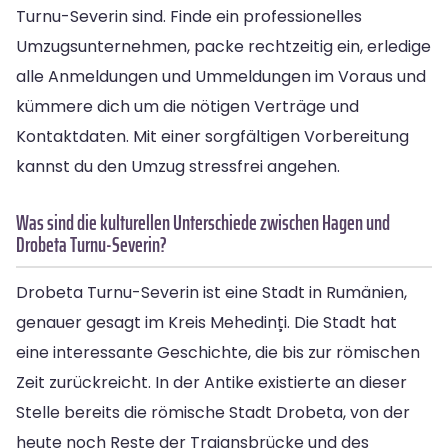
Turnu-Severin sind. Finde ein professionelles
Umzugsunternehmen, packe rechtzeitig ein, erledige
alle Anmeldungen und Ummeldungen im Voraus und
kümmere dich um die nötigen Verträge und
Kontaktdaten. Mit einer sorgfältigen Vorbereitung
kannst du den Umzug stressfrei angehen.
Was sind die kulturellen Unterschiede zwischen Hagen und
Drobeta Turnu-Severin?
Drobeta Turnu-Severin ist eine Stadt in Rumänien,
genauer gesagt im Kreis Mehedinți. Die Stadt hat
eine interessante Geschichte, die bis zur römischen
Zeit zurückreicht. In der Antike existierte an dieser
Stelle bereits die römische Stadt Drobeta, von der
heute noch Reste der Trajansbrücke und des