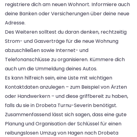
registriere dich am neuen Wohnort. Informiere auch
deine Banken oder Versicherungen über deine neue
Adresse.
Des Weiteren solltest du daran denken, rechtzeitig
Strom- und Gasverträge für die neue Wohnung
abzuschließen sowie Internet- und
Telefonanschlüsse zu organisieren. Kümmere dich
auch um die Ummeldung deines Autos.
Es kann hilfreich sein, eine Liste mit wichtigen
Kontaktdaten anzulegen – zum Beispiel von Ärzten
oder Handwerkern – und diese griffbereit zu haben,
falls du sie in Drobeta Turnu-Severin benötigst.
Zusammenfassend lässt sich sagen, dass eine gute
Planung und Organisation der Schlüssel für einen
reibungslosen Umzug von Hagen nach Drobeta