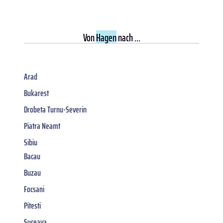
Von
Hagen
nach ...
Arad
Bukarest
Drobeta Turnu-Severin
Piatra Neamt
Sibiu
Bacau
Buzau
Focsani
Pitesti
Suceava