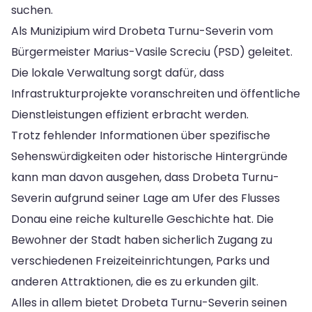
suchen.
Als Munizipium wird Drobeta Turnu-Severin vom
Bürgermeister Marius-Vasile Screciu (PSD) geleitet.
Die lokale Verwaltung sorgt dafür, dass
Infrastrukturprojekte voranschreiten und öffentliche
Dienstleistungen effizient erbracht werden.
Trotz fehlender Informationen über spezifische
Sehenswürdigkeiten oder historische Hintergründe
kann man davon ausgehen, dass Drobeta Turnu-
Severin aufgrund seiner Lage am Ufer des Flusses
Donau eine reiche kulturelle Geschichte hat. Die
Bewohner der Stadt haben sicherlich Zugang zu
verschiedenen Freizeiteinrichtungen, Parks und
anderen Attraktionen, die es zu erkunden gilt.
Alles in allem bietet Drobeta Turnu-Severin seinen