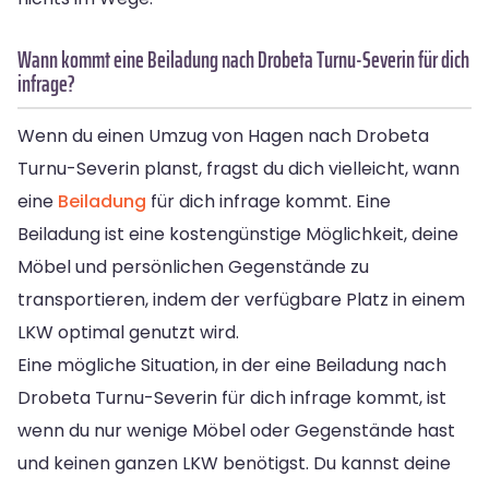
Wann kommt eine Beiladung nach Drobeta Turnu-Severin für dich
infrage?
Wenn du einen Umzug von Hagen nach Drobeta
Turnu-Severin planst, fragst du dich vielleicht, wann
eine
Beiladung
für dich infrage kommt. Eine
Beiladung ist eine kostengünstige Möglichkeit, deine
Möbel und persönlichen Gegenstände zu
transportieren, indem der verfügbare Platz in einem
LKW optimal genutzt wird.
Eine mögliche Situation, in der eine Beiladung nach
Drobeta Turnu-Severin für dich infrage kommt, ist
wenn du nur wenige Möbel oder Gegenstände hast
und keinen ganzen LKW benötigst. Du kannst deine