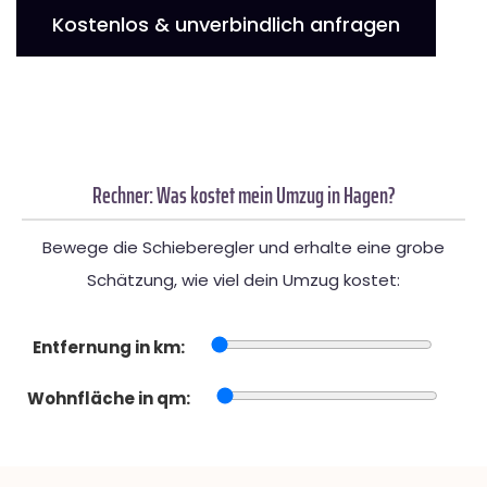
Kostenlos & unverbindlich anfragen
Rechner: Was kostet mein Umzug in Hagen?
Bewege die Schieberegler und erhalte eine grobe
Schätzung, wie viel dein Umzug kostet:
Entfernung in km:
Wohnfläche in qm: