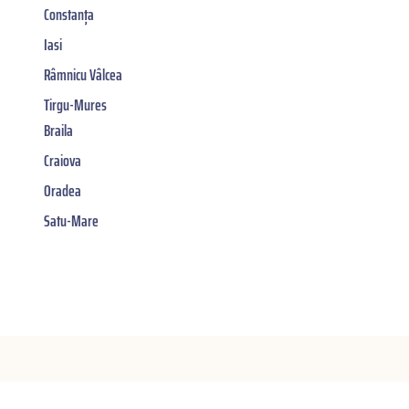
Constanța
Iasi
Râmnicu Vâlcea
Tirgu-Mures
Braila
Craiova
Oradea
Satu-Mare