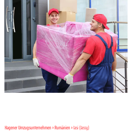
Hagener Umzugsunternehmen
»
Rumänien
» Iasi (Jassy)