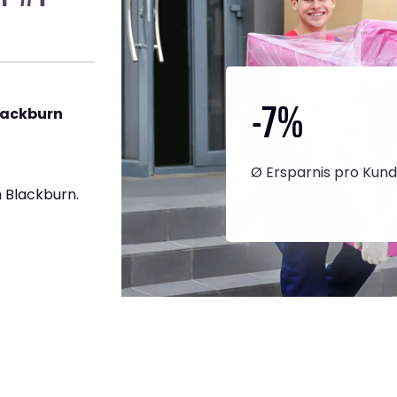
-7
%
lackburn
Ø Ersparnis pro Kun
 Blackburn.