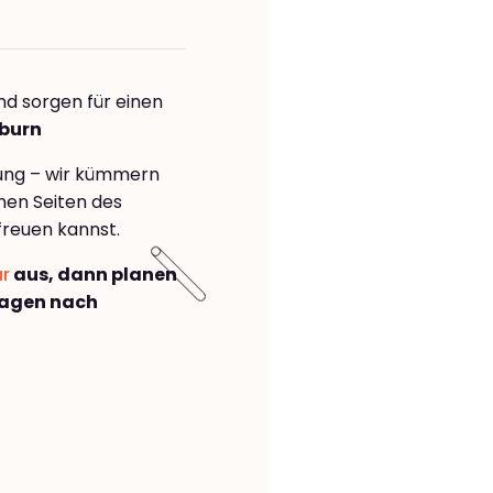
nd sorgen für einen
kburn
rung – wir kümmern
önen Seiten des
freuen kannst.
ar
aus, dann planen
Hagen nach