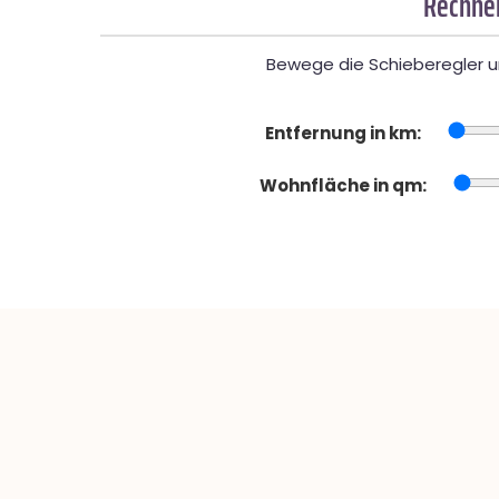
Rechner
Bewege die Schieberegler un
Entfernung in km:
Wohnfläche in qm: