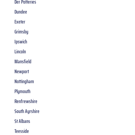
Der Potteries
Dundee
Exeter
Grimsby
Ipswich
Lincoln
Mansfield
Newport
Nottingham
Plymouth
Renfrewshire
South Ayrshire
St Albans
Teesside