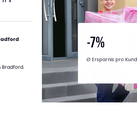
-7
%
radford
Ø Ersparnis pro Kun
 Bradford.