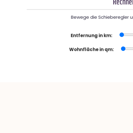
Rechner
Bewege die Schieberegler un
Entfernung in km:
Wohnfläche in qm: