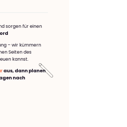
nd sorgen für einen
ford
rung – wir kümmern
önen Seiten des
euen kannst.
ar
aus, dann planen
Hagen nach