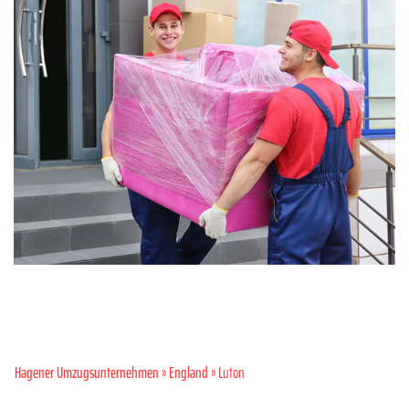
Hagener Umzugsunternehmen
»
England
» Luton