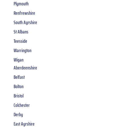
Plymouth
Renfrewshire
South Ayrshire
St Albans
Teesside
Warrington
Wigan
Aberdeenshire
Belfast
Bolton
Bristol
Colchester
Derby
East Ayrshire