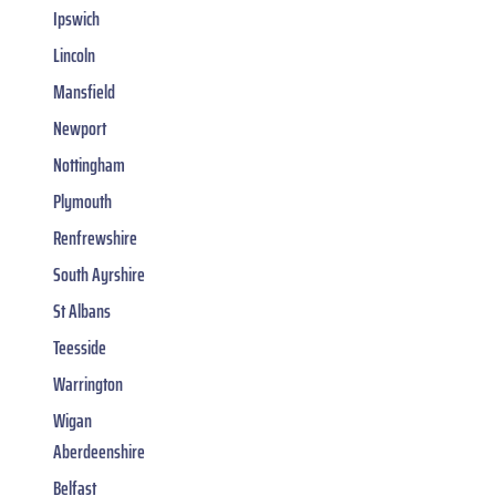
Ipswich
Lincoln
Mansfield
Newport
Nottingham
Plymouth
Renfrewshire
South Ayrshire
St Albans
Teesside
Warrington
Wigan
Aberdeenshire
Belfast