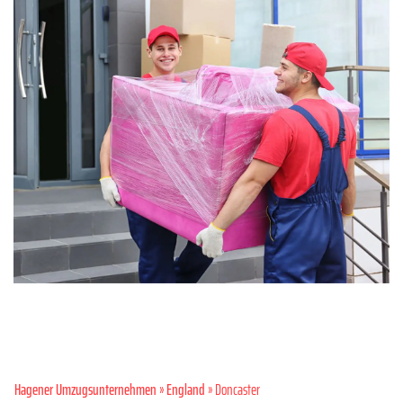
Hagener Umzugsunternehmen
»
England
» Doncaster