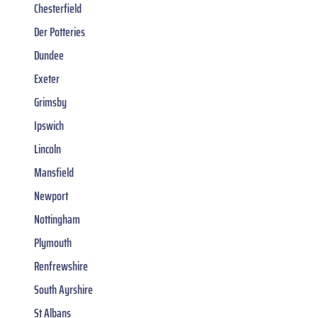
Chesterfield
Der Potteries
Dundee
Exeter
Grimsby
Ipswich
Lincoln
Mansfield
Newport
Nottingham
Plymouth
Renfrewshire
South Ayrshire
St Albans