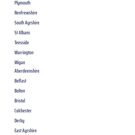
Plymouth
Renfrewshire
South Ayrshire
St Albans
Teesside
Warrington
Wigan
Aberdeenshire
Belfast
Bolton
Bristol
Colchester
Derby
East Ayrshire